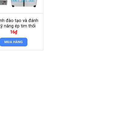
nh đào tạo và đánh
kỹ năng ép tim thổi
ngạt
16
₫
MUA HÀNG