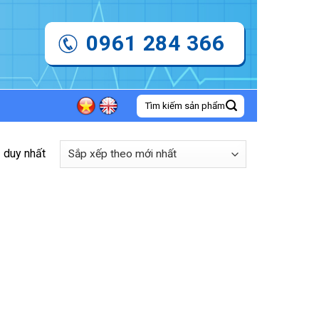
0961 284 366
Tìm
kiếm:
ả duy nhất